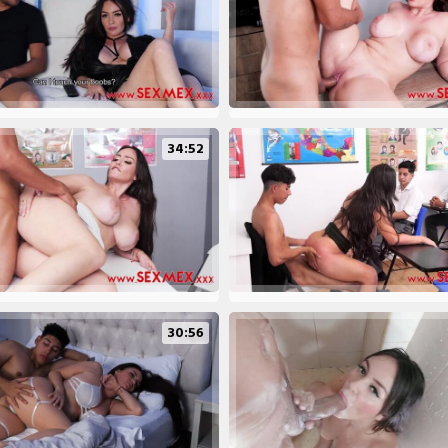
34:52
30:56