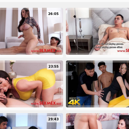
26:05
23:55
29:43