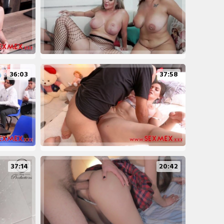
36:03
37:58
37:14
20:42