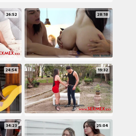
26:52
28:18
24:54
19:32
34:23
25:04