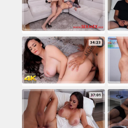
34:23
37:01